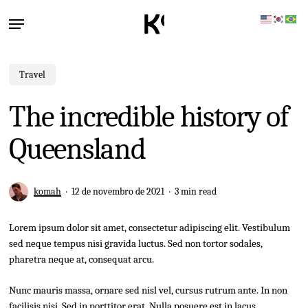
Skip
Menu
to
main
content
Travel
The incredible history of
Queensland
komah
12 de novembro de 2021
3 min read
Lorem ipsum dolor sit amet, consectetur adipiscing elit. Vestibulum
sed neque tempus nisi gravida luctus. Sed non tortor sodales,
pharetra neque at, consequat arcu.
Nunc mauris massa, ornare sed nisl vel, cursus rutrum ante. In non
facilisis nisi
. Sed in porttitor erat. Nulla posuere est in lacus