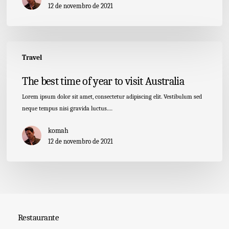
12 de novembro de 2021
The
Travel
best
time
The best time of year to visit Australia
of
year
Lorem ipsum dolor sit amet, consectetur adipiscing elit. Vestibulum sed
to
neque tempus nisi gravida luctus.…
visit
Australia
komah
12 de novembro de 2021
Restaurante