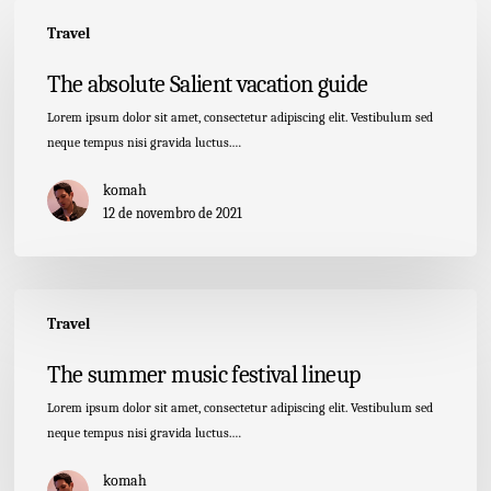
The
Travel
absolute
Salient
The absolute Salient vacation guide
vacation
guide
Lorem ipsum dolor sit amet, consectetur adipiscing elit. Vestibulum sed
neque tempus nisi gravida luctus.…
komah
12 de novembro de 2021
The
Travel
summer
music
The summer music festival lineup
festival
lineup
Lorem ipsum dolor sit amet, consectetur adipiscing elit. Vestibulum sed
neque tempus nisi gravida luctus.…
komah