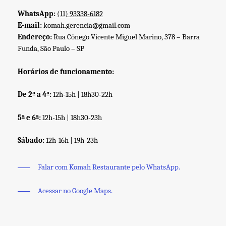
WhatsApp:
(11) 93338-6182
E-mail:
komah.gerencia@gmail.com
Endereço:
Rua Cônego Vicente Miguel Marino, 378 – Barra
Funda, São Paulo – SP
Horários de funcionamento:
De 2ª a 4ª:
12h-15h | 18h30-22h
5ª e 6ª:
12h-15h | 18h30-23h
Sábado:
12h-16h | 19h-23h
Falar com Komah Restaurante pelo WhatsApp.
Acessar no Google Maps.