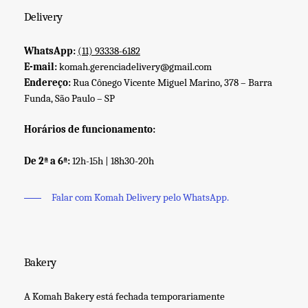
Delivery
WhatsApp:
(11) 93338-6182
E-mail:
komah.gerenciadelivery@gmail.com
Endereço:
Rua Cônego Vicente Miguel Marino, 378 – Barra
Funda, São Paulo – SP
Horários de funcionamento:
De 2ª a 6ª:
12h-15h | 18h30-20h
Falar com Komah Delivery pelo WhatsApp.
Bakery
A Komah Bakery está fechada temporariamente